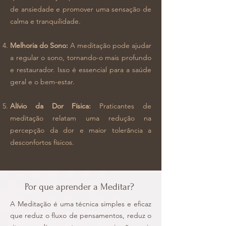
de ansiedade e promover uma sensação de
calma e tranquilidade.
Melhoria do Sono:
A meditação pode ajudar
a regular o sono, tornando-o mais profundo
e restaurador. Isso é essencial para a saúde
geral e o bem-estar.
Alívio da Dor Física:
Praticantes de
meditação relatam uma redução na
percepção da dor e maior tolerância a
desconfortos físicos.
Por que aprender a Meditar?
A Meditação é uma técnica simples e eficaz
que reduz o fluxo de pensamentos, reduz o