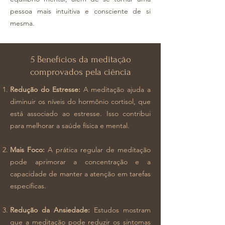
pessoa mais intuitiva e consciente de si
mesma.
5 Benefícios da meditação
comprovados pela ciência
Redução do Estresse:
A meditação ajuda a
diminuir os níveis do hormônio cortisol, que
está associado ao estresse. Isso contribui
para melhorar a saúde física e mental.
Mais Foco:
A prática regular de meditação
pode aprimorar a concentração e a
capacidade de manter a atenção em tarefas
específicas.
Redução da Ansiedade:
Estudos mostram
que a meditação pode reduzir os sintomas